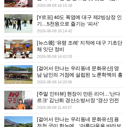
색소폰으로 이웃 웃게 만드는 사나이
2026-08-08 16:15:18
[Y르포] 40도 폭염에 대구 제2빙상장 인
기…5천원으로 즐기는 ‘피서’
2026-08-08 16:14:42
[뉴스後] ‘유령 조례’ 지적에 대구 기초단
체 잇단 정비
2026-08-08 14:42:03
[걸어서 만나는 우리동네 문화유산] 영
남 남인의 거점에 설립된 노론학맥의 흥
암서원
2026-08-08 14:20:56
[주말 인터뷰] 현장이 만든 리더…‘난다
르크’ 김난희 경산소방서장 “경산 안전
책임지겠습니다”
2026-08-08 11:40:57
[걸어서 만나는 우리동네 문화유산] 용
전천 굽이 한눈에…‘아름다움을 바라보