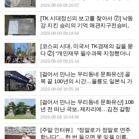
국전쟁 후 어려운 이웃부터 품었다
2026-08-09 09:20:07
[TK 시대정신의 보고를 찾아서 ⑦] 낙동
강 지킨 승리의 기억 왜관지구전승비,
호국영령 역사는 선명하지만 안내는 아
2026-08-09 09:18:54
쉬워
[코스피 시대, 미국서 TK경제의 길을 묻
다 ②] “개인재무 필수과목 지정했더니
신용점수 오르고 대출 연체율 33% 줄었
2026-08-09 09:15:14
다”
[걸어서 만나는 우리동네 문화유산] 골
목 끝 100년의 시간…울릉도 일본식 가
옥이 말하는 ‘잊지 말아야 할 역사’
2026-08-08 18:05:34
[걸어서 만나는 우리동네 문화유산] 108
년 전 떠난 국보, 제자리에…김천 갈항
사지 발굴 착수
2026-08-08 18:04:48
[주말 인터뷰］ “정말로가 정말로 연주
합니다”… 한 번 들으면 못 잊을 이름,