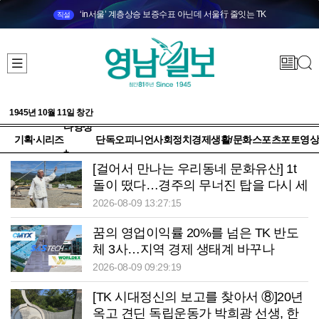
‘in서울’ 계층상승 보증수표 아닌데 서울行 줄잇는 TK
직설
1945년 10월 11일 창간
다양성
기획·시리즈
단독
오피니언
사회
정치
경제
생활/문화
스포츠
포토
영상
+
[걸어서 만나는 우리동네 문화유산] 1t
돌이 떴다…경주의 무너진 탑을 다시 세
운 ‘손’
2026-08-09 13:27:15
꿈의 영업이익률 20%를 넘은 TK 반도
체 3사…지역 경제 생태계 바꾸나
2026-08-09 09:29:19
[TK 시대정신의 보고를 찾아서 ⑧]20년
옥고 견딘 독립운동가 박희광 선생, 한