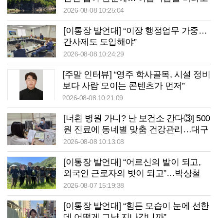
는’ 청송 망미정
2026-08-08 10:25:04
[이통장 발언대] “이장 행정업무 가중…
간사제도 도입해야”
2026-08-08 10:24:29
[주말 인터뷰] “영주 학사골목, 시설 정비
보다 사람 모이는 콘텐츠가 먼저”
2026-08-08 10:21:09
[너흰 병원 가니? 난 보건소 간다③] 500
원 진료에 동네별 맞춤 건강관리…대구
중구보건소의 변신
2026-08-08 10:13:08
[이통장 발언대] “어르신의 발이 되고,
외국인 근로자의 벗이 되고”…박상철
이장의 ‘사람 농사’
2026-08-07 15:19:38
[이통장 발언대] “힘든 모습이 눈에 선한
데 어떻게 그냥 지나갑니까”