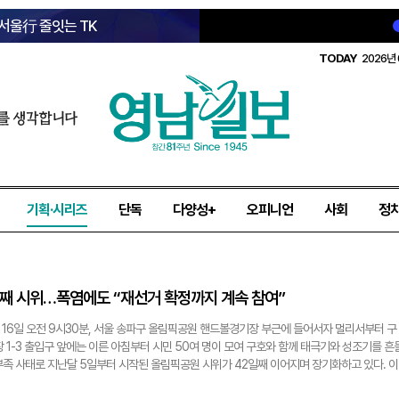
 서울行 줄잇는 TK
TODAY
2026년 
를 생각합니다
기획·시리즈
단독
다양성+
오피니언
사회
정
일째 시위…폭염에도 “재선거 확정까지 계속 참여”
" 16일 오전 9시30분, 서울 송파구 올림픽공원 핸드볼경기장 부근에 들어서자 멀리서부터 구
 1-3 출입구 앞에는 이른 아침부터 시민 50여 명이 모여 구호와 함께 태극기와 성조기를 흔
 부족 사태로 지난달 5일부터 시작된 올림픽공원 시위가 42일째 이어지며 장기화하고 있다. 이
 무더위가 기승을 부렸지만 아랑곳하지 않고 참가자들은 태극기와 성조기가 디자인된 양산 등 