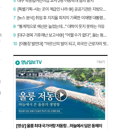
5
대구 국공립어린이집 교사 2명 아동학대 혐의 송치
6
[특별기획-사는 곳이 계급인 나라 ⑨] 공공기관은 지방으로 왔지만, 그들이 사는 곳은 서울이었다
인
7
[뉴스 분석] 취임 후 지지율 최저치 기록한 이재명 대통령…왜?
대
8
“통계적으로 예산은 늘었는데…” 대학이 웃지 못하는 이유
9
[대구·경북 기후재난 보고서③] “어쩔 수가 없다”, 끓는 동해…‘절멸 위기’ 경북 수산업
과
서
문
10
[이통장 발언대] “어르신의 발이 되고, 외국인 근로자의 벗이 되고”…박상철 이장의 ‘사람 농사’
많
하
동
영남일보TV
더보기
두
해
지
시
서
리
짐
이
생
신
었
[영상] 울릉 최대 국가어항 저동항…하늘에서 담은 동해의