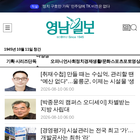
‘정치 구호만 가득’ 민주당에 TK 비전은 없다
직설
1945년 10월 11일 창간
다양성
기획·시리즈
단독
오피니언
사회
정치
경제
생활/문화
스포츠
포토
영상
+
[취재수첩] 만들 때는 수십억, 관리할 땐
“예산 없다”…울릉군, 이제는 시설물 ‘생
애관리’에 답해야
2026-08-10 06:00
[박종문의 캠퍼스 오디세이] 차별받는
지방 사립대
2026-08-10 06:00
[경영평가] 시설관리는 전국 최고 ‘가’…
개발공사는 최하 ‘라’