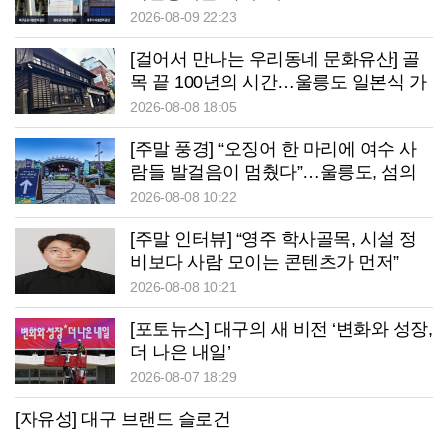
2026-08-09 22:23
[걸어서 만나는 우리동네 문화유산] 골
목 끝 100년의 시간…울릉도 일본식 가
옥이 말하는 ‘잊지 말아야 할 역사’
2026-08-08 18:05
[주말 풍경] “오징어 한 마리에 여수 사
람들 발걸음이 멈췄다”…울릉도, 섬의
날서 ‘통했다’
2026-08-08 10:22
[주말 인터뷰] “영주 학사골목, 시설 정
비보다 사람 모이는 콘텐츠가 먼저”
2026-08-08 10:21
[포토뉴스] 대구의 새 비전 ‘변화와 성장,
더 나은 내일’
2026-08-07 18:29
[자유성] 대구 브랜드 슬로건