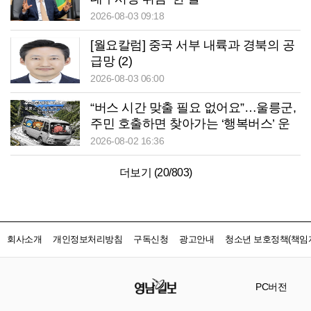
2026-08-03 09:18
[월요칼럼] 중국 서부 내륙과 경북의 공
급망 (2)
2026-08-03 06:00
“버스 시간 맞출 필요 없어요”…울릉군,
주민 호출하면 찾아가는 ‘행복버스’ 운
행
2026-08-02 16:36
더보기 (
20
/
803
)
회사소개
개인정보처리방침
구독신청
광고안내
청소년 보호정책(책임자
PC버전