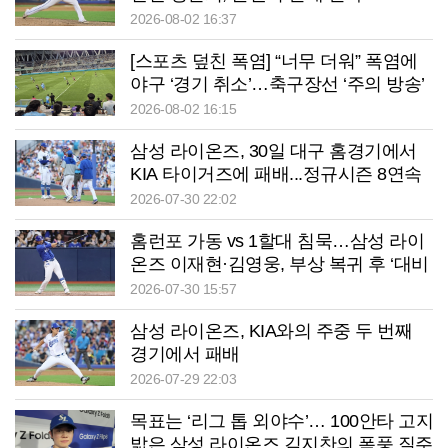
2026-08-02 16:37
[스포츠 덮친 폭염] “너무 더워” 폭염에
야구 ‘경기 취소’…축구장선 ‘주의 방송’
2026-08-02 16:15
삼성 라이온즈, 30일 대구 홈경기에서
KIA 타이거즈에 패배...정규시즌 8연속
위닝시리즈 좌절
2026-07-30 22:02
홈런포 가동 vs 1할대 침묵…삼성 라이
온즈 이재현·김영웅, 부상 복귀 후 ‘대비
된 행보’
2026-07-30 15:57
삼성 라이온즈, KIA와의 주중 두 번째
경기에서 패배
2026-07-29 22:03
목표는 ‘리그 톱 외야수’… 100안타 고지
밟은 삼성 라이온즈 김지찬의 폭풍 질주