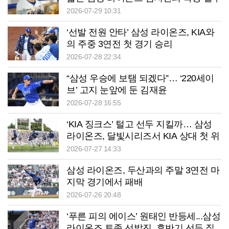
2026-07-29 10:31
‘선발 전원 안타’ 삼성 라이온즈, KIA와
의 주중 3연전 첫 경기 승리
2026-07-28 22:34
“삼성 우승에 보탬 되겠다”… ‘220세이
브’ 고지 눈앞에 둔 김재윤
2026-07-28 16:55
‘KIA 징크스’ 털고 선두 지킬까… 삼성
라이온즈, 달빛시리즈서 KIA 상대 첫 위
닝시리즈 도전
2026-07-27 14:33
삼성 라이온즈, 두산과의 주말 3연전 마
지막 경기에서 패배
2026-07-26 20:48
‘푸른 피의 에이스’ 원태인 반등세...삼성
라이온즈 토종 선발진, 후반기 선두 질