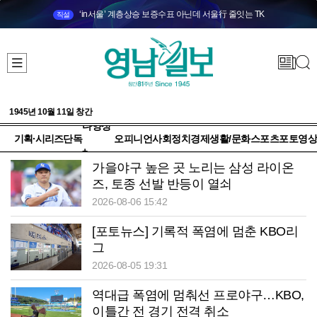
‘in서울’ 계층상승 보증수표 아닌데 서울行 줄잇는 TK
직설
1945년 10월 11일 창간
다양성
기획·시리즈
단독
오피니언
사회
정치
경제
생활/문화
스포츠
포토
영상
+
가을야구 높은 곳 노리는 삼성 라이온
즈, 토종 선발 반등이 열쇠
2026-08-06 15:42
[포토뉴스] 기록적 폭염에 멈춘 KBO리
그
2026-08-05 19:31
역대급 폭염에 멈춰선 프로야구…KBO,
이틀간 전 경기 전격 취소