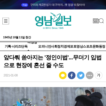
구미의 제2전성기 대구까지...옛 영광 되찾아야
직설
1945년 10월 11일 창간
다양성
기획·시리즈
단독
오피니언
사회
정치
경제
포토
영상
스포츠
문화
동정
+
앞다퉈 쏟아지는 '정인이법'...무더기 입법
으로 현장에 혼선 줄 수도
2021-01-08