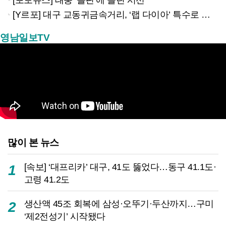
[Y르포] 대구 교동귀금속거리, ‘랩 다이아’ 특수로 다시금 활기…“반짝 인기 의존 않는 지속 가능 성장 동력 마련해야”
영남일보TV
많이 본 뉴스
[속보] ‘대프리카’ 대구, 41도 뚫었다…동구 41.1도·
1
고령 41.2도
생산액 45조 회복에 삼성·오뚜기·두산까지…구미
2
‘제2전성기’ 시작됐다