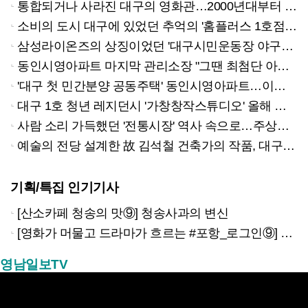
통합되거나 사라진 대구의 영화관…2000년대부터 대형 배급사 소속 극장에 밀려
소비의 도시 대구에 있었던 추억의 '홈플러스 1호점' '까르푸'…경제 문제, 현지화 실패 등으로 사라져
삼성라이온즈의 상징이었던 '대구시민운동장 야구장'…사회인 야구장으로 변신
동인시영아파트 마지막 관리소장 "그땐 최첨단 아파트…구경하러 온 사람도"
'대구 첫 민간분양 공동주택' 동인시영아파트…이젠 21층 아파트 들어선다
대구 1호 청년 레지던시 '가창창작스튜디오' 올해 초 문 닫아…다시 '폐교' 신세
사람 소리 가득했던 '전통시장' 역사 속으로…주상복합·아파트 '빌딩숲' 된다
예술의 전당 설계한 故 김석철 건축가의 작품, 대구 '한양가든' 역사 속으로
기획/특집 인기기사
[산소카페 청송의 맛⑨] 청송사과의 변신
[영화가 머물고 드라마가 흐르는 #포항_로그인⑨] 하루 끝의 조용한 여운을 느끼고 싶을 때 ‘월포역’
영남일보TV