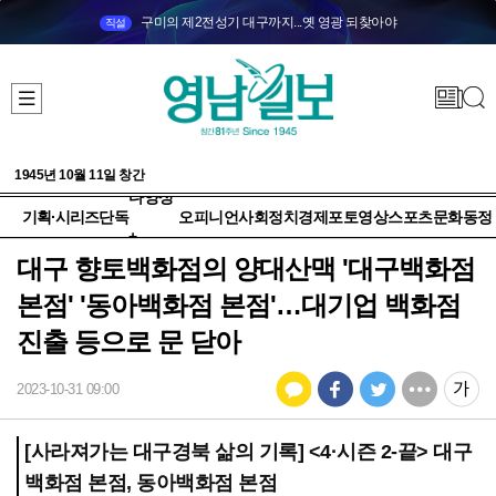
구미의 제2전성기 대구까지...옛 영광 되찾아야
직설
1945년 10월 11일 창간
다양성
기획·시리즈
단독
오피니언
사회
정치
경제
포토
영상
스포츠
문화
동정
+
대구 향토백화점의 양대산맥 '대구백화점
본점' '동아백화점 본점'…대기업 백화점
진출 등으로 문 닫아
2023-10-31 09:00
[사라져가는 대구경북 삶의 기록] <4·시즌 2-끝> 대구
백화점 본점, 동아백화점 본점