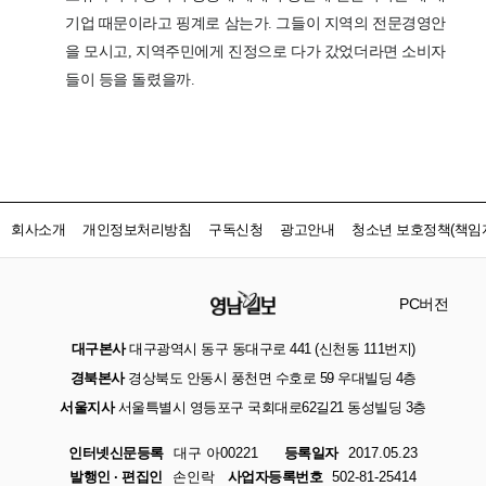
회사소개
개인정보처리방침
구독신청
광고안내
청소년 보호정책(책임자
PC버전
대구본사
대구광역시 동구 동대구로 441 (신천동 111번지)
경북본사
경상북도 안동시 풍천면 수호로 59 우대빌딩 4층
서울지사
서울특별시 영등포구 국회대로62길21 동성빌딩 3층
인터넷신문등록
대구 아00221
등록일자
2017.05.23
발행인 · 편집인
손인락
사업자등록번호
502-81-25414