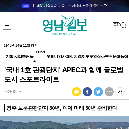
‘in서울’ 계층상승 보증수표 아닌데 서울行 줄잇는 TK
직설
1945년 10월 11일 창간
다양성
기획·시리즈
단독
오피니언
사회
정치
경제
포토
영상
스포츠
문화
동정
+
'국내 1호 관광단지' APEC과 함께 글로벌
도시 스포트라이트
2025-03-05
경주 보문관광단지 50년, 이제 미래 50년 준비한다