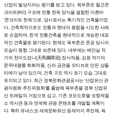
산업의 발상지라는 평가를 받고 있다. 육부촌은 철근콘
크리트(RC) 구조에 전통 한옥 양식을 결합한 이른바
'콘크리트 한옥'으로, 당시로서는 획기적인 건축물이었
다. 건축학적으로도 전통과 현대의 융합을 시도한 사례
로 손꼽히며, 한국 전통건축을 현대적으로 계승한 대표
적인 건축물로 평가된다. 현재도 육부촌은 준공 당시의
모습이 원형 그대로 보존돼 있다. 내부에는 배만실 작
가의 천마도장니(天馬圖障泥) 장식작품, 김원 작가의
문무대왕릉 회화작품, 신라 금관을 모티브로 만든 샹들
리에가 남아 있으며, 건축 구조 역시 초기 모습 그대로
유지되고 있다. 최근 경북문화관광공사는 '산업유산 관
광자원화 추진위원회'를 출범해 육부촌을 경북 산업유
산 트레일의 거점으로 삼고, 기존 코모도호텔·포항제철
소 역사관 등과 연계해 관광 콘텐츠를 개발할 계획이
다. 특히 유네스코 세계문화유산 등재까지 추진해, 육