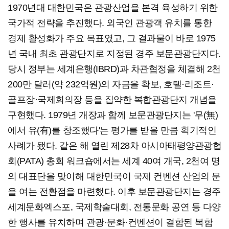
1970년대 대한민국은 관광산업을 본격 육성하기 위한
국가적 전략을 추진했다. 외국인 관광객 유치를 통한
경제 활성화가 주요 목표였고, 그 결과물이 바로 1975
년 국내 최초 관광단지로 지정된 경주 보문관광단지다.
당시 정부는 세계은행(IBRD)과 차관협정을 체결해 2천
200만 달러(약 232억원)의 자금을 확보, 호텔·리조트·
골프장·국제회의장 등을 집약한 복합관광단지 개념을
구현했다. 1979년 개장과 함께 보문관광단지는 '무(無)
에서 유(有)를 창조했다'는 평가를 받을 만큼 획기적인
사례가 됐다. 같은 해 열린 제28차 아시아태평양관광협
회(PATA) 총회 워크숍에서는 세계 40여 개국, 2천여 명
의 대표단을 맞이해 대한민국이 국제 컨벤션 산업의 문
을 여는 전환점을 마련했다. 이후 보문관광단지는 경주
세계문화엑스포, 국제학술대회, 전통문화 공연 등 다양
한 행사를 유치하며 관광·문화·컨벤션이 결합된 복합