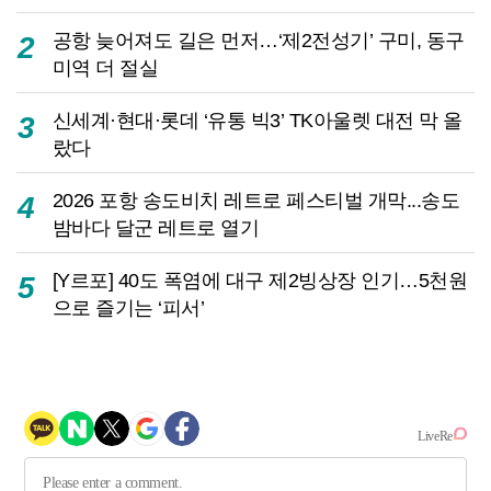
공항 늦어져도 길은 먼저…‘제2전성기’ 구미, 동구
2
미역 더 절실
신세계·현대·롯데 ‘유통 빅3’ TK아울렛 대전 막 올
3
랐다
2026 포항 송도비치 레트로 페스티벌 개막...송도
4
밤바다 달군 레트로 열기
[Y르포] 40도 폭염에 대구 제2빙상장 인기…5천원
5
으로 즐기는 ‘피서’