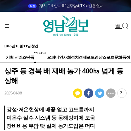
‘정치 구호만 가득’ 민주당에 TK 비전은 없다
직설
1945년 10월 11일 창간
다양성
기획·시리즈
단독
오피니언
사회
정치
경제
포토
영상
스포츠
문화
동정
+
상주 등 경북 배 재배 농가 400㏊ 넘게 동
상해
2025-04-08
강설·저온현상에 배꽃 얼고 고드름까지
미온수 살수 시스템 등 동해방지에 도움
장비비용 부담 탓 실제 농가도입은 더뎌