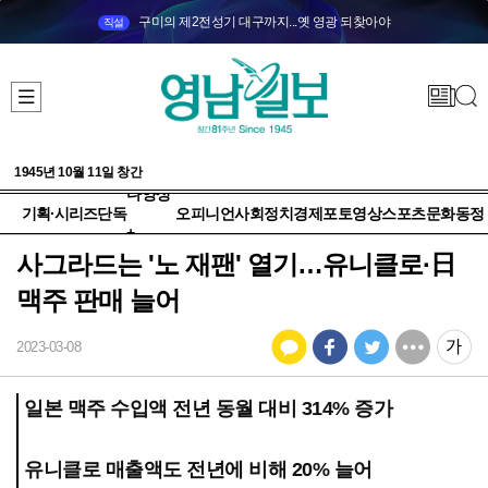
구미의 제2전성기 대구까지...옛 영광 되찾아야
직설
1945년 10월 11일 창간
다양성
기획·시리즈
단독
오피니언
사회
정치
경제
포토
영상
스포츠
문화
동정
+
사그라드는 '노 재팬' 열기…유니클로·日
맥주 판매 늘어
2023-03-08
일본 맥주 수입액 전년 동월 대비 314% 증가
유니클로 매출액도 전년에 비해 20% 늘어