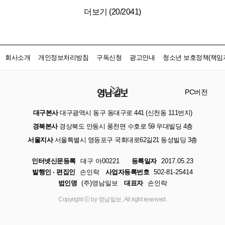
더보기 (
20
/
2041
)
회사소개
개인정보처리방침
구독신청
광고안내
청소년 보호정책(책임자
PC버전
대구본사
대구광역시 동구 동대구로 441 (신천동 111번지)
경북본사
경상북도 안동시 풍천면 수호로 59 우대빌딩 4층
서울지사
서울특별시 영등포구 국회대로62길21 동성빌딩 3층
인터넷신문등록
대구 아00221
등록일자
2017.05.23
발행인 · 편집인
손인락
사업자등록번호
502-81-25414
법인명
(주)영남일보
대표자
손인락
Copyright ⓒ by 영남일보, All right reserved.