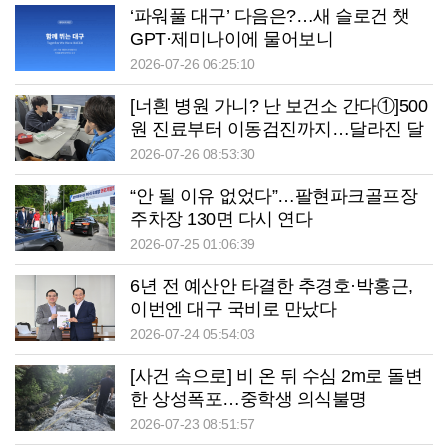
‘파워풀 대구’ 다음은?…새 슬로건 챗
GPT·제미나이에 물어보니
2026-07-26 06:25:10
[너흰 병원 가니? 난 보건소 간다①]500
원 진료부터 이동검진까지…달라진 달
성군보건소
2026-07-26 08:53:30
“안 될 이유 없었다”…팔현파크골프장
주차장 130면 다시 연다
2026-07-25 01:06:39
6년 전 예산안 타결한 추경호·박홍근,
이번엔 대구 국비로 만났다
2026-07-24 05:54:03
[사건 속으로] 비 온 뒤 수심 2m로 돌변
한 상성폭포…중학생 의식불명
2026-07-23 08:51:57