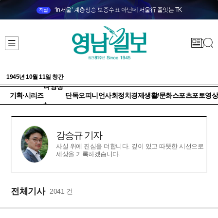
‘in서울’ 계층상승 보증수표 아닌데 서울行 줄잇는 TK
직설
1945년 10월 11일 창간
다양성
기획·시리즈
단독
오피니언
사회
정치
경제
생활/문화
스포츠
포토
영상
+
강승규 기자
사실 위에 진심을 더합니다. 깊이 있고 따뜻한 시선으로
세상을 기록하겠습니다.
전체기사
2041 건