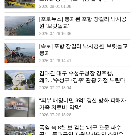
2026-08-01 01:08
[포토뉴스] 붕괴된 포항 장길리 낚시공
원 ‘보릿돌교’
2026-07-28 16:36
[속보] 포항 장길리 낚시공원 ‘보릿돌교’
붕괴
2026-07-28 14:41
김대권 대구 수성구청장 경주행,
왜?…‘수성구+경주’ 관광 거점 노린다
2026-07-27 18:04
“피부 배양비만 3억” 경산 방화 피해자
가족 치료비 ‘막막’
2026-07-26 18:28
폭염 속 8천 보 걷는 ‘대구 관문 파수
꾼’… 동대구역 자원봉사단의 소망은