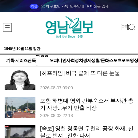
‘정치 구호만 가득’ 민주당에 TK 비전은 없다
직설
1945년 10월 11일 창간
다양성
기획·시리즈
단독
오피니언
사회
정치
경제
생활/문화
스포츠
포토
영상
+
[하프타임] 비극 끝에 또 다른 눈물
2026-08-07 06:00
포항 해병대 영외 간부숙소서 부사관 총
기 사망...무기 반출 비상
2026-08-03 22:18
[속보] 영천 청통면 우천리 공장 화재, 산
불로 번져...진화 나서