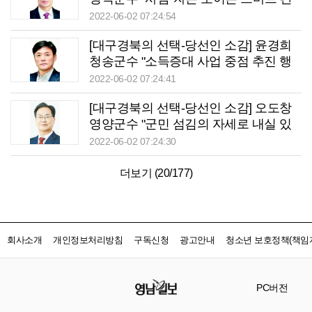
광도시 조성"
2022-06-02 07:24:54
[대구경북의 선택-당선인 소감] 윤경희
청송군수 "소득증대 사업 중점 추진 행
복청송 실현"
2022-06-02 07:24:41
[대구경북의 선택-당선인 소감] 오도창
영양군수 "군민 섬김의 자세로 내실 있
는 정책 추진"
2022-06-02 07:24:30
더보기 (
20
/
177
)
회사소개
개인정보처리방침
구독신청
광고안내
청소년 보호정책(책임자
PC버전