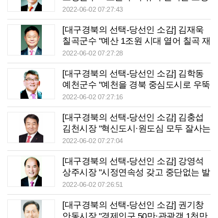
구현 최선"
2022-06-02 07:27:43
[대구경북의 선택-당선인 소감] 김재욱
칠곡군수 "예산 1조원 시대 열어 칠곡 재
도약 노력"
2022-06-02 07:27:28
[대구경북의 선택-당선인 소감] 김학동
예천군수 "예천을 경북 중심도시로 우뚝
서게 할 것"
2022-06-02 07:27:16
[대구경북의 선택-당선인 소감] 김충섭
김천시장 "혁신도시·원도심 모두 잘사는
김천 실현"
2022-06-02 07:27:04
[대구경북의 선택-당선인 소감] 강영석
상주시장 "시정연속성 갖고 중단없는 발
전 이루겠다"
2022-06-02 07:26:51
[대구경북의 선택-당선인 소감] 권기창
안동시장 "경제인구 50만·관광객 1천만