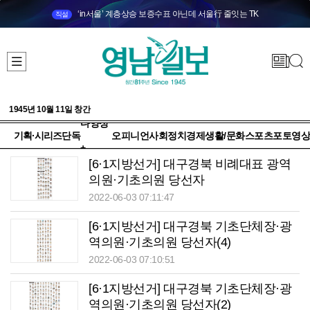
‘in서울’ 계층상승 보증수표 아닌데 서울行 줄잇는 TK
직설
1945년 10월 11일 창간
다양성
기획·시리즈
단독
오피니언
사회
정치
경제
생활/문화
스포츠
포토
영상
+
[6·1지방선거] 대구경북 비례대표 광역
의원·기초의원 당선자
2022-06-03 07:11:47
[6·1지방선거] 대구경북 기초단체장·광
역의원·기초의원 당선자(4)
2022-06-03 07:10:51
[6·1지방선거] 대구경북 기초단체장·광
역의원·기초의원 당선자(2)