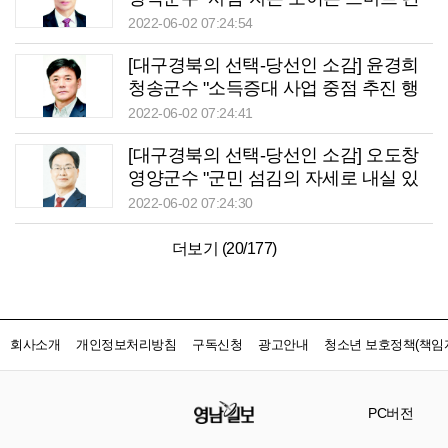
광도시 조성"
2022-06-02 07:24:54
[대구경북의 선택-당선인 소감] 윤경희
청송군수 "소득증대 사업 중점 추진 행
복청송 실현"
2022-06-02 07:24:41
[대구경북의 선택-당선인 소감] 오도창
영양군수 "군민 섬김의 자세로 내실 있
는 정책 추진"
2022-06-02 07:24:30
더보기 (
20
/
177
)
회사소개
개인정보처리방침
구독신청
광고안내
청소년 보호정책(책임자
PC버전