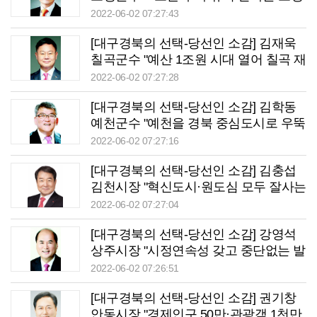
구현 최선"
2022-06-02 07:27:43
[대구경북의 선택-당선인 소감] 김재욱
칠곡군수 "예산 1조원 시대 열어 칠곡 재
도약 노력"
2022-06-02 07:27:28
[대구경북의 선택-당선인 소감] 김학동
예천군수 "예천을 경북 중심도시로 우뚝
서게 할 것"
2022-06-02 07:27:16
[대구경북의 선택-당선인 소감] 김충섭
김천시장 "혁신도시·원도심 모두 잘사는
김천 실현"
2022-06-02 07:27:04
[대구경북의 선택-당선인 소감] 강영석
상주시장 "시정연속성 갖고 중단없는 발
전 이루겠다"
2022-06-02 07:26:51
[대구경북의 선택-당선인 소감] 권기창
안동시장 "경제인구 50만·관광객 1천만