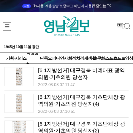
‘in서울’ 계층상승 보증수표 아닌데 서울行 줄잇는 TK
직설
1945년 10월 11일 창간
다양성
기획·시리즈
단독
오피니언
사회
정치
경제
생활/문화
스포츠
포토
영상
+
[6·1지방선거] 대구경북 비례대표 광역
의원·기초의원 당선자
2022-06-03 07:11:47
[6·1지방선거] 대구경북 기초단체장·광
역의원·기초의원 당선자(4)
2022-06-03 07:10:51
[6·1지방선거] 대구경북 기초단체장·광
역의원·기초의원 당선자(2)