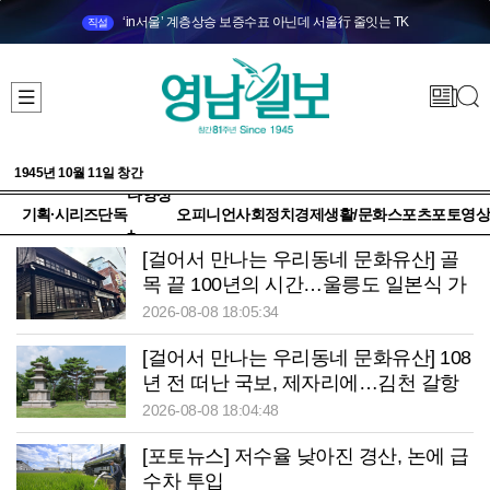
‘in서울’ 계층상승 보증수표 아닌데 서울行 줄잇는 TK
직설
1945년 10월 11일 창간
다양성
기획·시리즈
단독
오피니언
사회
정치
경제
생활/문화
스포츠
포토
영상
+
[걸어서 만나는 우리동네 문화유산] 골
목 끝 100년의 시간…울릉도 일본식 가
옥이 말하는 ‘잊지 말아야 할 역사’
2026-08-08 18:05:34
[걸어서 만나는 우리동네 문화유산] 108
년 전 떠난 국보, 제자리에…김천 갈항
사지 발굴 착수
2026-08-08 18:04:48
[포토뉴스] 저수율 낮아진 경산, 논에 급
수차 투입