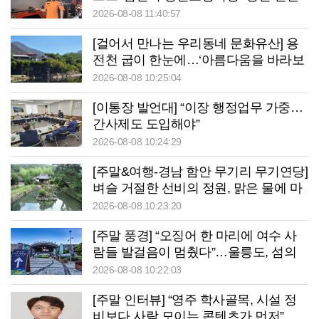
책임지겠습니다”
2026-08-08 11:40:57
[걸어서 만나는 우리동네 문화유산] 용
전천 굽이 한눈에…‘아름다움을 바라보
는’ 청송 망미정
2026-08-08 10:25:04
[이통장 발언대] “이장 행정업무 가중…
간사제도 도입해야”
2026-08-08 10:24:29
[주말&여행-경남 함안 무기리 무기연당]
벼슬 거절한 선비의 정원, 맑은 물에 마
음을 건지다
2026-08-08 10:23:20
[주말 풍경] “오징어 한 마리에 여수 사
람들 발걸음이 멈췄다”…울릉도, 섬의
날서 ‘통했다’
2026-08-08 10:22:03
[주말 인터뷰] “영주 학사골목, 시설 정
비보다 사람 모이는 콘텐츠가 먼저”