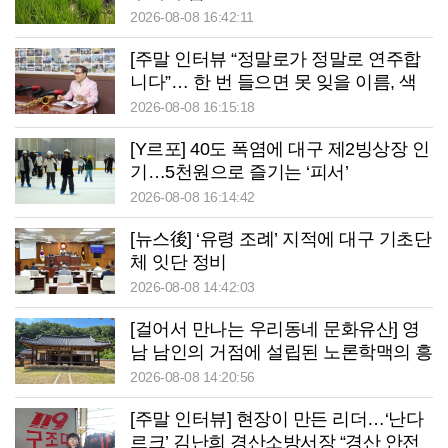
2026-08-08 16:42:11
[주말 인터뷰 “정말로가 정말로 연주합
니다”… 한 번 들으면 못 잊을 이름, 색
소폰으로 이웃 웃게 만드는 사나이
2026-08-08 16:15:18
[Y르포] 40도 폭염에 대구 제2빙상장 인
기…5천원으로 즐기는 ‘피서’
2026-08-08 16:14:42
[뉴스後] ‘유령 조례’ 지적에 대구 기초단
체 잇단 정비
2026-08-08 14:42:03
[걸어서 만나는 우리동네 문화유산] 영
남 남인의 거점에 설립된 노론학맥의 흥
암서원
2026-08-08 14:20:56
[주말 인터뷰] 현장이 만든 리더…‘난다
르크’ 김난희 경산소방서장 “경산 안전