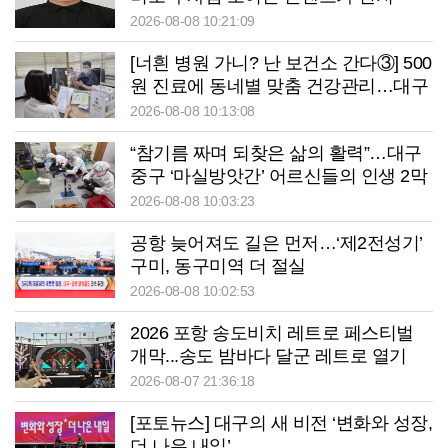
2026-08-08 10:21:09
[너흰 병원 가니? 난 보건소 간다③] 500
원 진료에 동네별 맞춤 건강관리…대구
중구보건소의 변신
2026-08-08 10:13:08
“참기름 짜며 되찾은 삶의 활력”…대구
중구 ‘마실방앗간’ 어르신들의 인생 2막
2026-08-08 10:03:23
공항 늦어져도 길은 먼저…‘제2전성기’
구미, 동구미역 더 절실
2026-08-08 10:02:53
2026 포항 송도비치 레트로 페스티벌
개막...송도 밤바다 달군 레트로 열기
2026-08-07 21:36:18
[포토뉴스] 대구의 새 비전 ‘변화와 성장,
더 나은 내일’