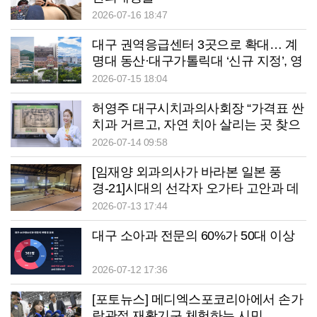
2026-07-16 18:47
대구 권역응급센터 3곳으로 확대… 계
명대 동산·대구가톨릭대 ‘신규 지정’, 영
남대병원은 ‘탈락’
2026-07-15 18:04
허영주 대구시치과의사회장 “가격표 싼
치과 거르고, 자연 치아 살리는 곳 찾으
세요”
2026-07-14 09:58
[임재양 외과의사가 바라본 일본 풍
경-21]시대의 선각자 오가타 고안과 데
키주쿠, 그리고 오사카 대학
2026-07-13 17:44
대구 소아과 전문의 60%가 50대 이상
2026-07-12 17:36
[포토뉴스] 메디엑스포코리아에서 손가
락관절 재활기구 체험하는 시민