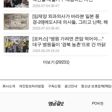
2026-07-04 08:47
[임재양 외과의사가 바라본 일본 풍
경-20]에도시대 의사들, 그리고 난학, 해
체신서
2026-07-03 08:40
[포커스] “병원 가려면 큰맘 먹어야…”
대구 병원들이 ‘경북 농촌’으로 간 까닭
2026-06-29 19:24
더보기 (
20
/
231
)
회사소개
개인정보처리방침
구독신청
광고안내
청소년 보호정책(책임자
PC버전