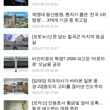
2026-08-03 19:52
계명대 동산병원, 환자가 뽑은 ‘전국 1위
병원’… 376개 기관 중 최고점
2026-08-02 22:34
[포토뉴스] 문 닫는 칠곡군 마지막 응급
실
2026-07-31 21:47
비만치료의 혁명? 2030 파고든 ‘마운자
로’ 오남용 공포
2026-07-29 18:39
[임재양 외과의사가 바라본 일본 풍
경-22]증오의 고리를 끊어낸 인도주의
의 기적, ‘중귀련’
2026-07-28 17:00
[포커스] 안동호서 황금빛 장어 포획…
희귀 색소변이 개체 추정