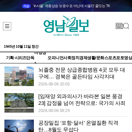
‘in서울’ 계층상승 보증수표 아닌데 서울行 줄잇는 TK
직설
1945년 10월 11일 창간
다양성
기획·시리즈
단독
오피니언
사회
정치
경제
생활/문화
스포츠
포토
영상
+
뇌졸중 전문 상급종합병원 4곳 모두 대
구에… 경북은 골든타임 사각지대
2026-08-06 20:05
[임재양 외과의사가 바라본 일본 풍경
23] 감정을 넘어 전략으로: 국가의 사죄
2026-08-06 08:29
공장밀집 ‘포항·달서’ 온열질환 직격
탄…8월도 무섭다