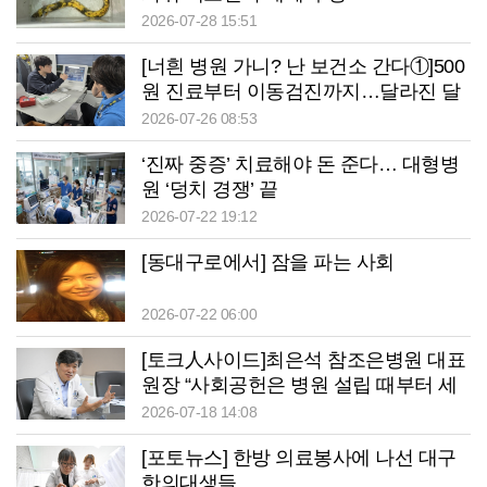
2026-07-28 15:51
[너흰 병원 가니? 난 보건소 간다①]500
원 진료부터 이동검진까지…달라진 달
성군보건소
2026-07-26 08:53
‘진짜 중증’ 치료해야 돈 준다… 대형병
원 ‘덩치 경쟁’ 끝
2026-07-22 19:12
[동대구로에서] 잠을 파는 사회
2026-07-22 06:00
[토크人사이드]최은석 참조은병원 대표
원장 “사회공헌은 병원 설립 때부터 세
운 약속”
2026-07-18 14:08
[포토뉴스] 한방 의료봉사에 나선 대구
한의대생들