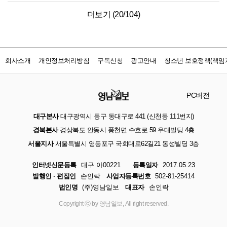
더보기 (
20
/
104
)
회사소개
개인정보처리방침
구독신청
광고안내
청소년 보호정책(책임자
PC버전
대구본사
대구광역시 동구 동대구로 441 (신천동 111번지)
경북본사
경상북도 안동시 풍천면 수호로 59 우대빌딩 4층
서울지사
서울특별시 영등포구 국회대로62길21 동성빌딩 3층
인터넷신문등록
대구 아00221
등록일자
2017.05.23
발행인 · 편집인
손인락
사업자등록번호
502-81-25414
법인명
(주)영남일보
대표자
손인락
Copyright ⓒ by 영남일보, All right reserved.