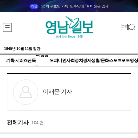
‘정치 구호만 가득’ 민주당에 TK 비전은 없다
직설
1945년 10월 11일 창간
다양성
기획·시리즈
단독
오피니언
사회
정치
경제
생활/문화
스포츠
포토
영상
+
이재윤 기자
전체기사
104 건