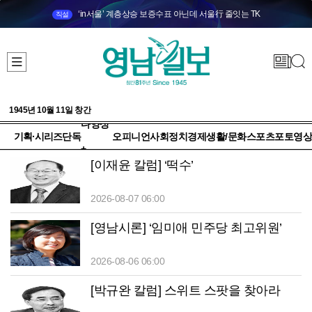
‘in서울’ 계층상승 보증수표 아닌데 서울行 줄잇는 TK
직설
1945년 10월 11일 창간
다양성
기획·시리즈
단독
오피니언
사회
정치
경제
생활/문화
스포츠
포토
영상
+
[이재윤 칼럼] ‘떡수’
2026-08-07 06:00
[영남시론] ‘임미애 민주당 최고위원’
2026-08-06 06:00
[박규완 칼럼] 스위트 스팟을 찾아라