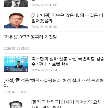
2026-07-30 06:00
[영남타워] 약속은 많은데, 왜 내일은 더
멀어졌을까
2026-07-30 06:00
[자유성] 397억원짜리 거짓말
2026-07-30 06:00
축구협회 질타 선봉 나선 국민의힘 김승
수 “구태 카르텔 혁파”
2026-07-29 17:54
[사설] 尹 적용 ‘허위사실공표죄’ 허점 살펴 개선 논의해
야
2026-07-29 06:00
[돌직구 핵직구] 21세기 리더십의 요체 :
개방, 경쟁, 혁신