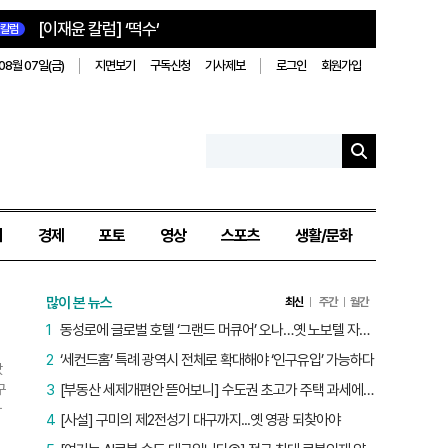
[이재윤 칼럼] ‘떡수’
칼럼
08월 07일(금)
지면보기
구독신청
기사제보
로그인
회원가입
치
경제
포토
영상
스포츠
생활/문화
많이 본 뉴스
최신
주간
월간
1
동성로에 글로벌 호텔 ‘그랜드 머큐어’ 오나…옛 노보텔 자리 사무실 개설
2
‘세컨드홈’ 특례 광역시 전체로 확대해야 ‘인구유입’ 가능하다
갔
구
3
[부동산 세제개편안 뜯어보니] 수도권 초고가 주택 과세에만 초점…침체된 지방 부동산 대책은 없다
가
4
[사설] 구미의 제2전성기 대구까지...옛 영광 되찾아야
었