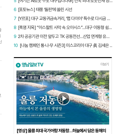
5
[여기는 AI로봇 수도 대구입니다⑤] 전국 최대 로봇인재 양성소…“대구산업 맞춤형 교육과정 만들자”
6
[포토뉴스] 태풍 ‘돌핀’에 쏠린 시선
7
[Y르포] 대구 교동귀금속거리, ‘랩 다이아’ 특수로 다시금 활기…“반짝 인기 의존 않는 지속 가능 성장 동력 마련해야”
8
[폭염 지옥] “아스팔트 사막 속 오아시스”…대구 이동형 쉼터 버스 ‘북적’, 지하철역도 ‘바글’
을
를
9
2차 공공기관 이전 앞두고 TK 공동전선…산업 연계형 유치 승부수
신
10
[나눔 캠페인 통·나·무 시즌3] 미스코리아 대구 眞 김세은 “내가 받은 응원, 다음 사람에게”
히
영남일보TV
더보기
로
었
문
[영상] 울릉 최대 국가어항 저동항…하늘에서 담은 동해의