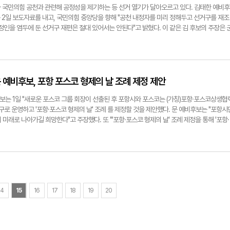
가 국민의힘 공천과 관련해 공정성을 제기하는 등 선거 열기가 달아오르고 있다. 김태한 예비후
 2일 보도자료를 내고, 국민의힘 중앙당을 향해 "공천 내정자를 미리 정해두고 선거구를 재조
정인을 염두에 둔 선거구 재편은 절대 있어서는 안된다"고 밝혔다. 이 같은 김 후보의 주장은 
신 울진군이 선거구로 획정될 것이라는 기존 안과 달리, 최근 예천군으로 변경되면서 떠도는
된다. 실제 김 후보는 국회 정치개혁특위에서 예천이 의성-청송-영덕 선거구로 편입되는 획
진이 아닌 예천이 포함되는 것으로 바뀐 배경에는 '예천 출신 A씨 공천'을 위한 것으로, 당 지
고 지적했다. 그는 이와 관련해 "만약 사실이라면 우리 당은 또 '밀실 공천'과 '구태 정치'라는
서 "낙하산 공천으로 소외감과 배신감을 겪은 지역민이 이번에는 그냥 넘어가지 않을 것"이라
운 예비후보, 포항 포스코 형제의 날 조례 제정 제안
문의 주인공 A씨는 지난 1월 하순쯤 고향의 몇몇 인사에게 전화를 걸어 '(당에서)전략 공천하기
보는 1일 "새로운 포스코 그룹 회장이 선출된 후 포항시와 포스코는 (가칭)포항·포스코상생협
소문이 무성하다"면서 "공천서류 접수도 마감하지 않았는데, 벌써 특정인 내정설과 함께 그를
구로 운영하고 '포항·포스코 형제의 날' 조례 를 제정할 것을 제안했다. 문 예비후보는 "포항시
 거론되는 것은 공당의 가치를 뿌리째 흔드는 문제다"라면서 거듭 공정한 공천을 촉구했다. 
미래로 나아가길 희망한다"고 주장했다. 또 "'포항·포스코 형제의 날' 조례 제정을 통해 '포항·
com김태한 예비후보
항·포스코 100년 상생포럼' 구성·운영 등의 협약을 통해 갈등을 딛고 혈연의 미래를 열어 가자"
제철 등 국민기업인 포스코 발전에 필요한 각종 지원에 적극적으로 나서고, 포스코 또한 지역
 100년 포럼을 활성화시켜 더 큰 협력과 상생의 길을 모색해 나가야 한다"고 밝혔다. 마창성
운 예비후보.
14
15
16
17
18
19
20