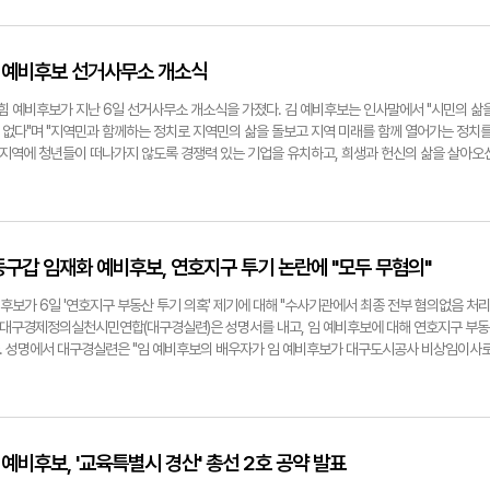
전통시장을 더 찾길 바란다"고 했다. 또 "국회에 입성하면 지역 경제의 근간인 전통시장·소상공
하고, 방문객을 위한 편의성 개선에도 최선을 다하겠다"고 했다. 이 예비후보는 이번 행사를
해서 이어나갈 계획이다. 서민지기자 mjs858@yeongnam.com이종화 예비후보이종화
고개시장에서 설맞이 장보기를 마친 뒤 기념사진을 촬영하고 있다. 이종화 예비후보 제공
하 예비후보 선거사무소 개소식
힘 예비후보가 지난 6일 선거사무소 개소식을 가졌다. 김 예비후보는 인사말에서 "시민의 삶
 없다"며 "지역민과 함께하는 정치로 지역민의 삶을 돌보고 지역 미래를 함께 열어가는 정치
"지역에 청년들이 떠나가지 않도록 경쟁력 있는 기업을 유치하고, 희생과 헌신의 삶을 살아오
하겠다"는 소신을 덧붙였다.이날 개소식엔 박병대 전 대법관(김앤장 법률사무소)을 비롯해 김
사, 민일영 전 대법관(법무법인 세종 대표변호사) 등이 참석했다. 한편 개소식에선 지역민들과
벤트를 열어 김 예비후보와 지지자가 한데 어우러지는 자리가 만들어져 공약 실천 의지를 확고
@yeongnam.com김관하 예비후보.
구 동구갑 임재화 예비후보, 연호지구 투기 논란에 "모두 무혐의"
보가 6일 '연호지구 부동산 투기 의혹' 제기에 대해 "수사기관에서 최종 전부 혐의없음 처리
) 대구경제정의실천시민연합(대구경실련)은 성명서를 내고, 임 예비후보에 대해 연호지구 부동
. 성명에서 대구경실련은 "임 예비후보의 배우자가 임 예비후보가 대구도시공사 비상임이사
동산 투기를 했다는 제보를 받았다"며 "배우자의 연호지구 내 토지매입 시기 공직을 맡고 있
비후보는 이 사안에 대해 분명하게 해명해야 한다"고 주장했다. 임 예비후보 측은 6일 입장
무혐의 결정이 났다고 밝히면서 "이러한 국가기관의 결정을 무시하고 의혹을 만드는 행위는 반
우리는 선거에 있어 음해, 비방, 가짜 뉴스를 배격한다"라며 "임재화 캠프는 오로지 후보자의 경
 한다"고 강조했다. 서민지기자 mjs858@yeongnam.comclip20240206160645
 예비후보, '교육특별시 경산' 총선 2호 공약 발표