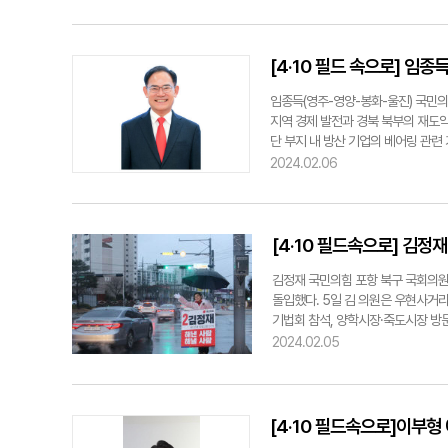
한 문제들을 해결할 '힘 있는 일꾼'
장이 강 예비후보 지지를 선언했다. 
지지를 선언하고 있다.강명구 예비후
[4·10 필드 속으로] 임종
임종득(영주-영양-봉화-울진) 국민의
지역 경제 발전과 경북 북부의 재도
단 부지 내 방산 기업의 베어링 관련
도로망 조기 착공을 통한 교통 허브 
2024.02.06
역 경제 발전 등을 제시했다.임 예비
가 가치를 창출하는 수출 유망 산업"
원지로 거듭나도록 할 것"이라며 "방
한 의지를 내비쳤다.임 예비후보는 "
[4·10 필드속으로] 김정
일으켜 다시 도약할 힘 있는 큰 일꾼
김정재 국민의힘 포항 북구 국회의원
을 거친 전략통으로 K-방산 붐을 선
돌입했다. 5일 김 의원은 우현사거리
종득 예비후보 사무실 제공
기법회 참석, 양학시장·죽도시장 방문
친 후 창포사회복지관 배식 봉사와 우
2024.02.05
원은 "지역 주민을 한 분씩 만나보면
나를 새겨듣고 포항의 100년을 준
jjh@yeongnam.com김정재 
[4·10 필드속으로]이부