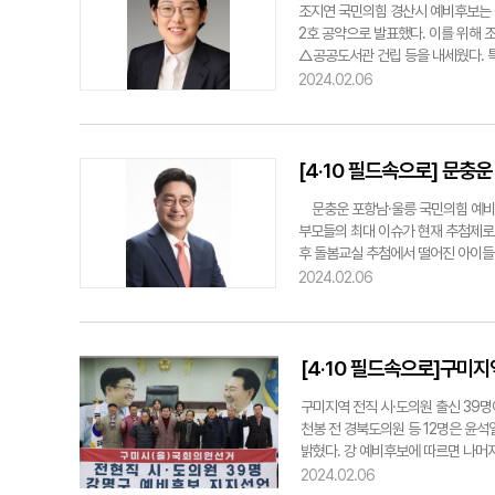
조지연 국민의힘 경산시 예비후보는 6
2호 공약으로 발표했다. 이를 위해
△공공도서관 건립 등을 내세웠다. 
사업인 교육발전특구 유치를 교육공약 
2024.02.06
통해 지역교육 혁신과 지역인재 양성,
교육발전특구와 국제화교육특구를 반드
parksw@yeongnam.com
[4·10 필드속으로] 문충
문충운 포항남·울릉 국민의힘 예비후
부모들의 최대 이슈가 현재 추첨제로
후 돌봄교실 추첨에서 떨어진 아이들은
돌봄교실을 통합해 추진하는 늘봄학교
2024.02.06
될 수 있도록 노력하겠다"고 강조했다.
급병원을 추가 지정하는 등 아이 기르
운 문충운 예비후보.
[4·10 필드속으로]구미지
구미지역 전직 시·도의원 출신 39명
천봉 전 경북도의원 등 12명은 윤
밝혔다. 강 예비후보에 따르면 나머지
은 갈등을 해결하고 구미를 다시 위
2024.02.06