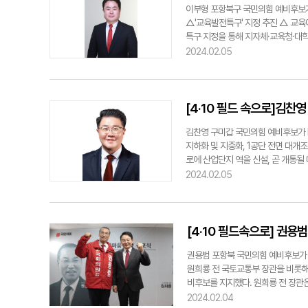
이부형 포항북구 국민의힘 예비후보가
△'교육발전특구' 지정 추진 △ 교육
특구 지정을 통해 지자체·교육청·대
취업 및 정주까지 종합적인 지원체계
2024.02.05
를 키울 수 있고 외부에서도 인재들
고 체계적인 지원을 통해 청년 누구
jjh@yeongnam.com이부형 예비
[4·10 필드 속으로]김찬
김찬영 구미갑 국민의힘 예비후보가 K
지하화 및 지중화, 1공단 전면 대개조
로에 산업단지 역을 신설, 곧 개통
고 지상에 주차장을 추가 확보해 문화
2024.02.05
정을 추진하겠다"고 밝혔다. 또 "구미
공단)을 유도하는 혁신경제 특별시로 
고 의지할 수 있는 정치 거목이 되어
자 ygpark@yeongnam.co
[4·10 필드속으로] 권용
자회견을 하고 있다.김찬영 예비후보
권용범 포항북 국민의힘 예비후보가 지
원희룡 전 국토교통부 장관을 비롯해 
비후보를 지지했다. 원희룡 전 장관
를 치우기 위해 인천 계양을에 예비
2024.02.04