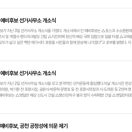
이 되어 달라"고 당부했다. 권용범 예비후보는 "포항의 진정한 발전을 위해서는 포항만이 가진
이들이 아이디어만 있으면 창업의 꿈을 꽃 피울 수 있도록 포항을 젊은이가 모이는 도시로 탈
jh@yeongnam.com권용범 예비후보가 원희룡 전 국토교통부 장관과 사진을 찍고 있다. 권
혜 예비후보 선거사무소 개소식
보가 지난 3일 선거사무소 개소식을 가졌다. 개소식에서 진 예비후보는 △포스코 수소환원제
본사 및 계열사 랜드마크빌딩 건립 △지진피해 정신적 배상 국회 입법으로 일괄 타결 △교육
"모두가 살고 싶은 백만 메가시티 포항을 시민들과 함께 완성해 나가겠다"고 포부를 밝혔다. 이
령실 법률비서관과 윤석열 정부의 '1호 청년 참모'이자 청년재단이사장인 장예찬 전 청년 최
령관으로 최초 대응 사격을 명령한 유낙준 예비후보가 참석해 힘을 실어줬다. 진형혜 예비후보는
라 청년들에게 더 멋진 대한민국을 선물해주고 싶은 마음뿐이다"고 말했다. 전준혁기자
보.
호 예비후보 선거사무소 개소식
보가 지난 2일 선거사무실 개소식을 갖고 본격적인 선거운동에 돌입했다.이날 개소식은 한상
회의원, 박기환 전 포항시장, 공원식·박문하·문명호 등 전 포항시의장과 시·도의원 등 2천여 명
 예비후보는 △영일만 해상 신도시 건설 △형산강하구 붕괴 방지 수퍼제방 건설 △영일만대로
병원 및 의대유치 △해양관광 메가시티 추진 △포스코홀딩스 중심 2차전지산업 연관기업 유
진 진상조사 및 피해규제를 위한 특별법 개정 △근로자 업무외 질병 시 소득보장제도 개선 
 등 10대 공약을 내세웠다.박 예비후보는 "포항시장 8년의 지지와 사랑에 감사드리며 포항울
했다.전준혁기자 jjh@yeongnam.com박승호 예비후보.
한 예비후보, 공천 공정성에 의문 제기