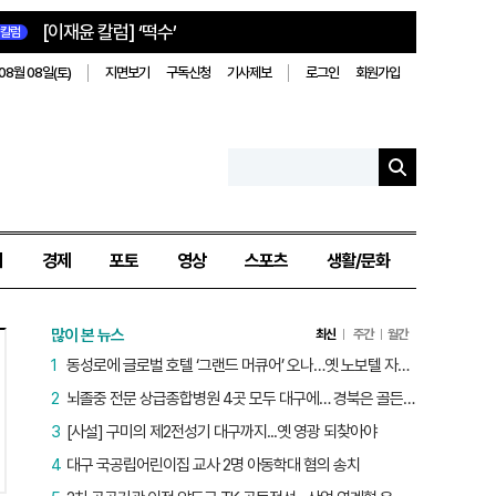
[이재윤 칼럼] ‘떡수’
칼럼
08월 08일(토)
지면보기
구독신청
기사제보
로그인
회원가입
치
경제
포토
영상
스포츠
생활/문화
많이 본 뉴스
최신
주간
월간
1
동성로에 글로벌 호텔 ‘그랜드 머큐어’ 오나…옛 노보텔 자리 사무실 개설
2
뇌졸중 전문 상급종합병원 4곳 모두 대구에… 경북은 골든타임 사각지대
3
[사설] 구미의 제2전성기 대구까지...옛 영광 되찾아야
4
대구 국공립어린이집 교사 2명 아동학대 혐의 송치