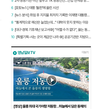
5
2차 공공기관 이전 앞두고 TK 공동전선…산업 연계형 유치 승부수
6
[포토뉴스] 태풍 ‘돌핀’에 쏠린 시선
7
[뉴스 분석] 취임 후 지지율 최저치 기록한 이재명 대통령…왜?
8
“통계적으로 예산은 늘었는데…” 대학이 웃지 못하는 이유
9
[대구·경북 기후재난 보고서③] “어쩔 수가 없다”, 끓는 동해…‘절멸 위기’ 경북 수산업
10
[특별기획-사는 곳이 계급인 나라 ⑨] 공공기관은 지방으로 왔지만, 그들이 사는 곳은 서울이었다
영남일보TV
더보기
[영상] 울릉 최대 국가어항 저동항…하늘에서 담은 동해의