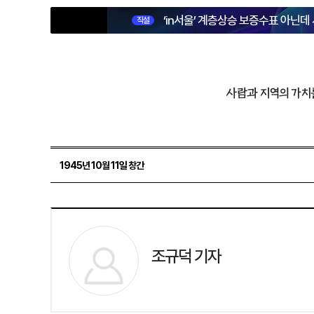
‘in서울’ 계층상승 보증수표 아닌데
직설
사람과 지역의 가치
1945년 10월 11일 창간
조규덕 기자